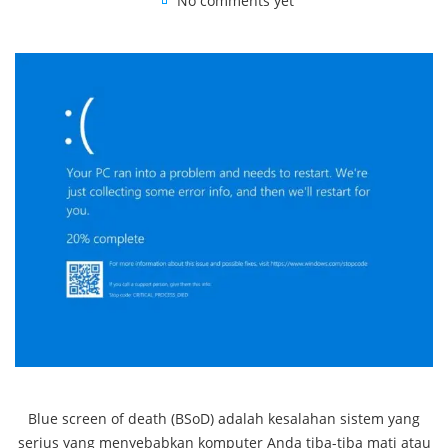
No comments yet
Blue screen of death (BSoD) adalah kesalahan sistem yang
serius yang menyebabkan komputer Anda tiba-tiba mati atau