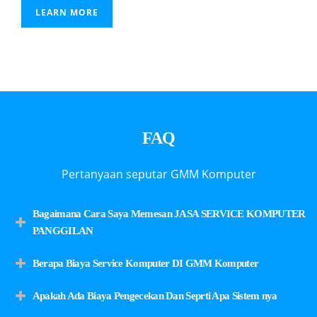
LEARN MORE
FAQ
Pertanyaan seputar GMM Komputer
Bagaimana Cara Saya Memesan JASA SERVICE KOMPUTER
PANGGILAN
Berapa Biaya Service Komputer DI GMM Komputer
Apakah Ada Biaya Pengecekan Dan Seprti Apa Sistem nya