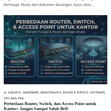
berharga. Mulai dari dokumen keuangan, basis data ...
in
GADGETS
,
HARDWARE
,
MAINTENANCE
,
REPAIR & SERVICE
,
SOFTWARE
,
TIPS DAN TRIK
Perbedaan Router, Switch, dan Access Point untuk
Kantor: Jangan Sampai Salah Beli!