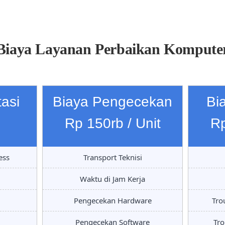
Biaya Layanan Perbaikan Kompute
asi
Biaya Pengecekan
Bi
Rp 150rb / Unit
Rp
ess
Transport Teknisi
Waktu di Jam Kerja
Pengecekan Hardware
Tro
Pengecekan Software
Tro