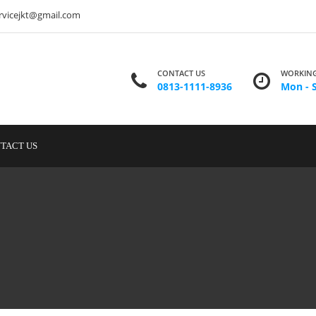
ervicejkt@gmail.com
CONTACT US
WORKING
0813-1111-8936
Mon - S
TACT US