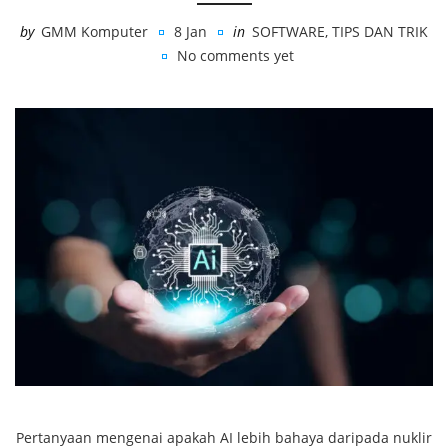
by
GMM Komputer
8 Jan
in
SOFTWARE
,
TIPS DAN TRIK
No comments yet
Pertanyaan mengenai apakah AI lebih bahaya daripada nuklir