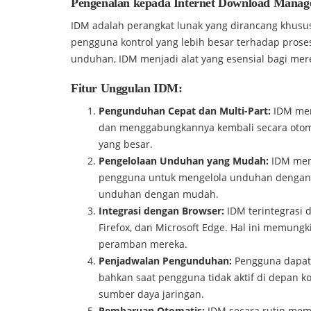
Pengenalan kepada Internet Download Manag
IDM adalah perangkat lunak yang dirancang khu
pengguna kontrol yang lebih besar terhadap pro
unduhan, IDM menjadi alat yang esensial bagi mere
Fitur Unggulan IDM:
Pengunduhan Cepat dan Multi-Part:
IDM mem
dan menggabungkannya kembali secara otoma
yang besar.
Pengelolaan Unduhan yang Mudah:
IDM men
pengguna untuk mengelola unduhan dengan 
unduhan dengan mudah.
Integrasi dengan Browser:
IDM terintegrasi 
Firefox, dan Microsoft Edge. Hal ini memung
peramban mereka.
Penjadwalan Pengunduhan:
Pengguna dapat 
bahkan saat pengguna tidak aktif di depan
sumber daya jaringan.
Pembaruan Otomatis:
IDM secara rutin mem