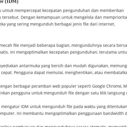
er (IDM)
sus untuk mempercepat kecepatan pengunduhan dan memberikan
ses tersebut. Dengan kemampuan untuk mengelola dan mempriorit
ka yang sering mengunduh berbagai jenis file dari internet.
ecah file menjadi beberapa bagian, mengunduhnya secara bers
tis. Ini mengoptimalkan kecepatan pengunduhan, terutama untuk
yediakan antarmuka yang bersih dan mudah digunakan, memung
cepat. Pengguna dapat memulai, menghentikan, atau membatalk
dengan berbagai peramban web populer seperti Google Chrome, Mo
kinkan pengguna untuk mengunduh file dengan satu klik langsung 
mengatur IDM untuk mengunduh file pada waktu yang ditentukan
 komputer. Ini membantu mengoptimalkan penggunaan bandwidth 
eriksa pembaruan dan mengunduhnya secara otomatis, memasti