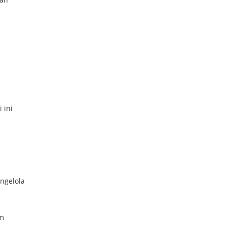
 ini
ngelola
um