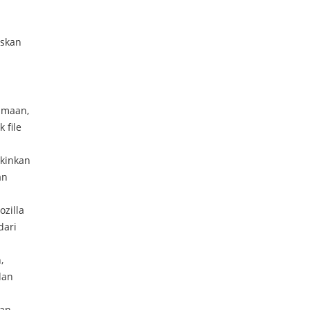
askan
amaan,
 file
kinkan
an
zilla
dari
,
dan
kan