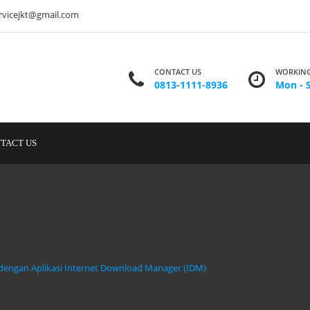
ervicejkt@gmail.com
CONTACT US
WORKING
0813-1111-8936
Mon - S
TACT US
ngan Aplikasi Internet Download Manager (IDM)