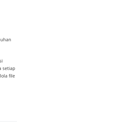
duhan
si
 setiap
la file