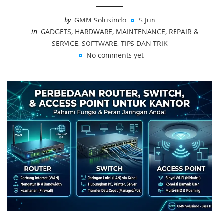
by
GMM Solusindo
5 Jun
in
GADGETS
,
HARDWARE
,
MAINTENANCE
,
REPAIR &
SERVICE
,
SOFTWARE
,
TIPS DAN TRIK
No comments yet