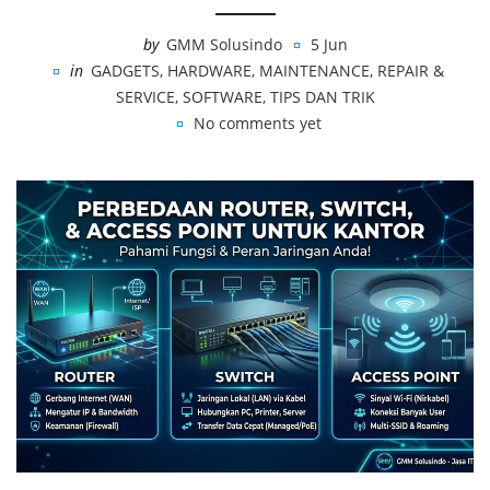
by
GMM Solusindo
5 Jun
in
GADGETS
,
HARDWARE
,
MAINTENANCE
,
REPAIR &
SERVICE
,
SOFTWARE
,
TIPS DAN TRIK
No comments yet