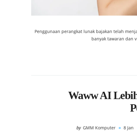
Penggunaan perangkat lunak bajakan telah menjad
banyak tawaran dan ver
Waww AI Lebih 
P
by
GMM Komputer
8 Jan