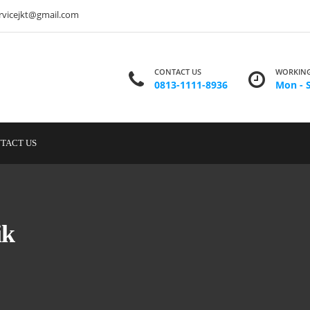
ervicejkt@gmail.com
CONTACT US
WORKING
0813-1111-8936
Mon - S
TACT US
ik