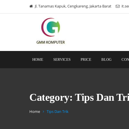
Jl. Tanamas Kapuk, Cengkareng, Jakarta Barat
it.s
HOME
SERVICES
PRICE
BLOG
CON
Category:
Tips Dan Tr
Home
Tips Dan Trik