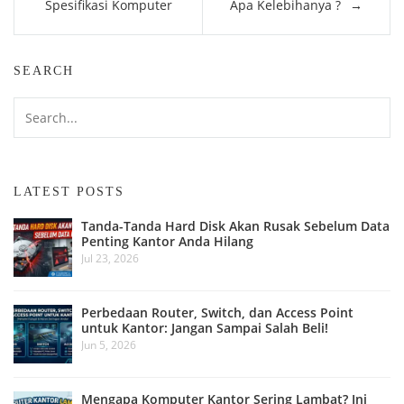
navigation
Spesifikasi Komputer
Apa Kelebihanya ?
SEARCH
LATEST POSTS
Tanda-Tanda Hard Disk Akan Rusak Sebelum Data
Penting Kantor Anda Hilang
Jul 23, 2026
Perbedaan Router, Switch, dan Access Point
untuk Kantor: Jangan Sampai Salah Beli!
Jun 5, 2026
Mengapa Komputer Kantor Sering Lambat? Ini