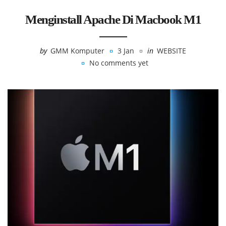
Menginstall Apache Di Macbook M1
by
GMM Komputer
3 Jan
in
WEBSITE
No comments yet